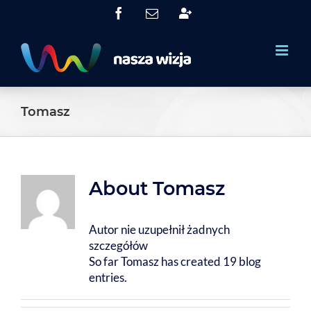
Skip
Facebook
Email
System
to
Obsługi
Partnerów
content
(SOP)
Tomasz
About
Tomasz
Autor nie uzupełnił żadnych
szczegółów
So far Tomasz has created 19 blog
entries.