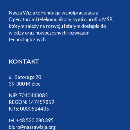
Nasza Wizja to Fundacja współpracująca z
Operatorami telekomunikacyjnymi o profilu MŚP,
którym zależy na rozwoju i stałym dostępie do
wiedzy oraz nowoczesnych rozwiązań
technologicznych.
KONTAKT
ul. Batorego 20
39-300 Mielec
NIP: 7010443085
REGON: 147459859
KRS: 0000524435
tel. +48 530 280 395
biuro@naszawizja.org