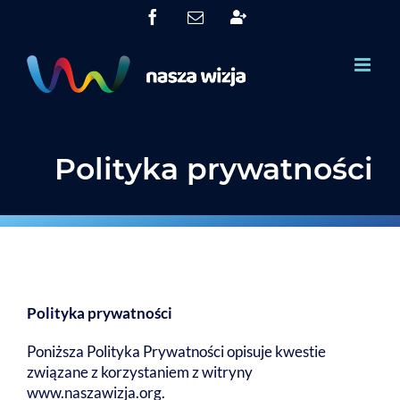
Skip
Facebook
Email
System
to
Obsługi
Partnerów
content
(SOP)
Polityka prywatności
Polityka prywatności
Poniższa Polityka Prywatności opisuje kwestie
związane z korzystaniem z witryny
www.naszawizja.org.