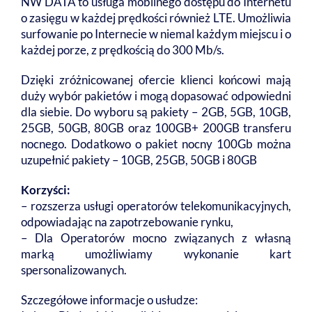
NW DATA to usługa mobilnego dostępu do Internetu
o zasięgu w każdej prędkości również LTE. Umożliwia
surfowanie po Internecie w niemal każdym miejscu i o
każdej porze, z prędkością do 300 Mb/s.
Dzięki zróżnicowanej ofercie klienci końcowi mają
duży wybór pakietów i mogą dopasować odpowiedni
dla siebie. Do wyboru są pakiety – 2GB, 5GB, 10GB,
25GB, 50GB, 80GB oraz 100GB+ 200GB transferu
nocnego. Dodatkowo o pakiet nocny 100Gb można
uzupełnić pakiety – 10GB, 25GB, 50GB i 80GB
Korzyści:
– rozszerza usługi operatorów telekomunikacyjnych,
odpowiadając na zapotrzebowanie rynku,
– Dla Operatorów mocno związanych z własną
marką umożliwiamy wykonanie kart
spersonalizowanych.
Szczegółowe informacje o usłudze: