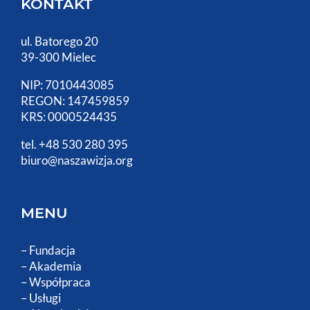
KONTAKT
ul. Batorego 20
39-300 Mielec
NIP: 7010443085
REGON: 147459859
KRS: 0000524435
tel. +48 530 280 395
biuro@naszawizja.org
MENU
–
Fundacja
–
Akademia
–
Współpraca
–
Usługi