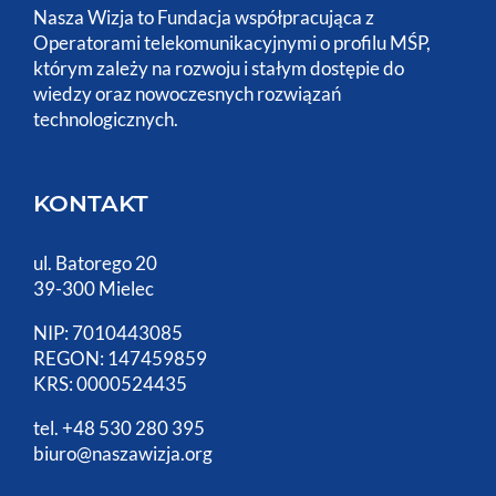
Ruszyła rejestracja na 3
Piknik Operatorski
1 kwietnia, 2025
Przygotujcie się na trzecią edycję Pikniku
Operatorskiego – wydarzenia, które na długo
zostanie w Waszej pamięci! Uruchamiamy
rejestrację, a tegoroczna edycja przeniesie
Was w miejsce, gdzie elegancja spotyka się z
naturą. Pięciogwiazdkowy Heron Live Hotel
położony na skale, otoczony lasem i otulony
[...]