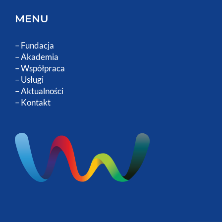
Zapraszamy na
MediaForum 7-9 kwietnia
2025
27 marca, 2025
Z wielką radością informujemy, że Fundacja
Nasza Wizja weźmie udział w XV konferencji
MediaForum 2025, która odbędzie się w
dniach 7-9 kwietnia 2025 roku w niezwykłym