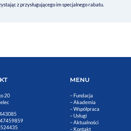
zystając z przysługującego im specjalnego rabatu.
KT
MENU
go 20
–
Fundacja
elec
–
Akademia
–
Współpraca
0443085
–
Usługi
47459859
–
Aktualności
0524435
–
Kontakt