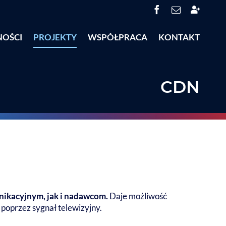
Facebook
Email
System
Obsługi
Partneró
NOŚCI
PROJEKTY
WSPÓŁPRACA
KONTAKT
(SOP)
CDN
ikacyjnym, jak i nadawcom.
Daje możliwość
poprzez sygnał telewizyjny.