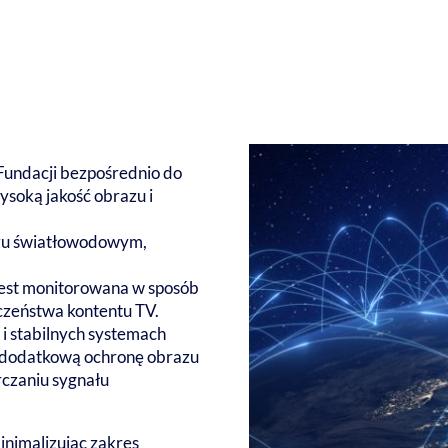
 Fundacji bezpośrednio do
wysoką jakość obrazu i
ączu światłowodowym,
 jest monitorowana w sposób
eczeństwa kontentu TV.
i stabilnych systemach
ą dodatkową ochronę obrazu
rczaniu sygnału
nimalizując zakres