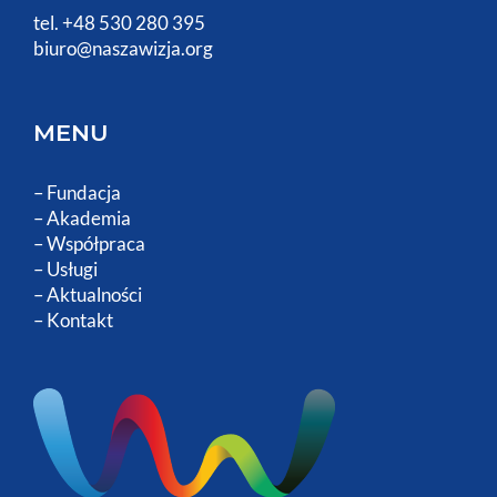
tel. +48 530 280 395
biuro@naszawizja.org
MENU
–
Fundacja
–
Akademia
–
Współpraca
–
Usługi
–
Aktualności
–
Kontakt