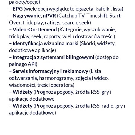
pakiety/opcje)
–
EPG
(wiele opcji wyglądu: telegazeta, kafelki, lista)
–
Nagrywanie, nPVR
(Catchup-TV, Timeshift, Start-
Over, trick play, ratings, search, seek)
–
Video-On-Demend
(Kategorie, wyszukiwanie,
trick play, seek, raporty, wielu dostawców treści)
–
Identyfikacja wizualna marki
(Skórki, widżety,
dodatkowe aplikacje)
–
Integracja z systemami bilingowymi
(dostęp do
pełnego API)
–
Serwis informacyjny i reklamowy
(Lista
odtwarzania, harmonogramy, zdjęcia i wideo,
wiadomości, treści operatora)
–
Widżety
(Prognoza pogody, źródła RSS, gry i
aplikacje dodatkowe
–
Widżety
(Prognoza pogody, źródła RSS, radio, gry i
aplikacje dodatkowe)