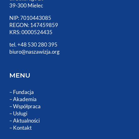
39-300 Mielec
NIP: 7010443085
REGON: 147459859
KRS: 0000524435
tel. +48 530 280 395
biuro@naszawizja.org
MENU
–
Fundacja
–
Akademia
–
Współpraca
–
Usługi
–
Aktualności
–
Kontakt