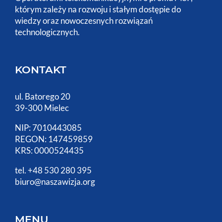
którym zależy na rozwoju i stałym dostępie do
wiedzy oraz nowoczesnych rozwiązań
technologicznych.
KONTAKT
ul. Batorego 20
39-300 Mielec
NIP: 7010443085
REGON: 147459859
KRS: 0000524435
tel. +48 530 280 395
biuro@naszawizja.org
MENU