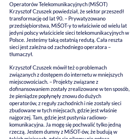
Operatorów Telekomunikacyjnych (MiŚOT)
Krzysztof Czuszek powiedział, że sektor przeszedł
transformację od lat 90. – Prywatyzowano
przedsiębiorstwa, MiŚOT-y to właściwie od wielu lat
jedyni polscy właściciele sieci telekomunikacyjnych w
Polsce. Jesteśmy taką ostatnią redutą. Cała reszta
sieci jest zależna od zachodniego operatora –
tłumaczył.
Krzysztof Czuszek mówił też o problemach
związanych z dostępem do internetu w mniejszych
miejscowościach. – Projekty związane z
dofinansowaniem zostały zrealizowane w ten sposób,
że pieniądze popłynęły znowu do dużych
operatorów, z reguły zachodnich i nie zostały sieci
zbudowane w tych miejscach, gdzie jest właśnie
najgorzej. Tam, gdzie jest pustynia radiowo-
komunikacyjna. Ja mogę się pochwalić tylko jedną
rzeczą. Jestem dumny z MiŚOT-ów, że budują w
takich miejscach, gdzie się nikomu nie opłaca –