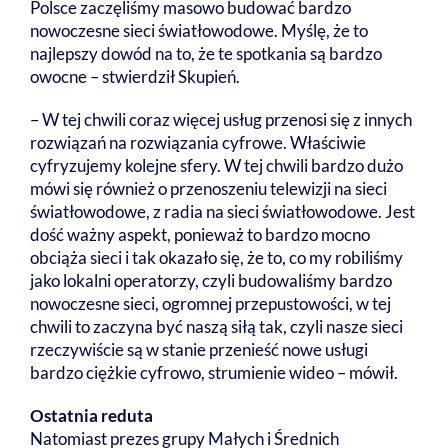
Polsce zaczęliśmy masowo budować bardzo
nowoczesne sieci światłowodowe. Myślę, że to
najlepszy dowód na to, że te spotkania są bardzo
owocne – stwierdził Skupień.
– W tej chwili coraz więcej usług przenosi się z innych
rozwiązań na rozwiązania cyfrowe. Właściwie
cyfryzujemy kolejne sfery. W tej chwili bardzo dużo
mówi się również o przenoszeniu telewizji na sieci
światłowodowe, z radia na sieci światłowodowe. Jest
dość ważny aspekt, ponieważ to bardzo mocno
obciąża sieci i tak okazało się, że to, co my robiliśmy
jako lokalni operatorzy, czyli budowaliśmy bardzo
nowoczesne sieci, ogromnej przepustowości, w tej
chwili to zaczyna być naszą siłą tak, czyli nasze sieci
rzeczywiście są w stanie przenieść nowe usługi
bardzo ciężkie cyfrowo, strumienie wideo – mówił.
Ostatnia reduta
Natomiast prezes grupy Małych i Średnich