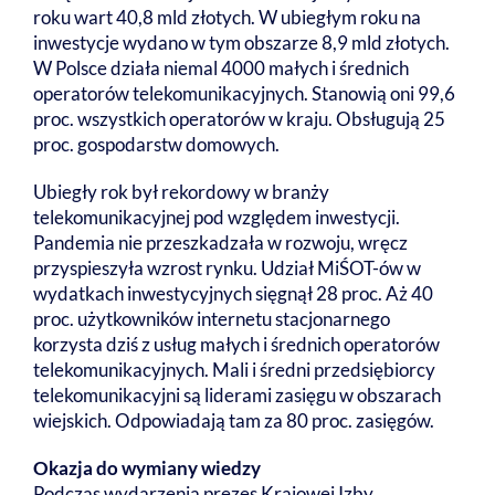
roku wart 40,8 mld złotych. W ubiegłym roku na
inwestycje wydano w tym obszarze 8,9 mld złotych.
W Polsce działa niemal 4000 małych i średnich
operatorów telekomunikacyjnych. Stanowią oni 99,6
proc. wszystkich operatorów w kraju. Obsługują 25
proc. gospodarstw domowych.
Ubiegły rok był rekordowy w branży
telekomunikacyjnej pod względem inwestycji.
Pandemia nie przeszkadzała w rozwoju, wręcz
przyspieszyła wzrost rynku. Udział MiŚOT-ów w
wydatkach inwestycyjnych sięgnął 28 proc. Aż 40
proc. użytkowników internetu stacjonarnego
korzysta dziś z usług małych i średnich operatorów
telekomunikacyjnych. Mali i średni przedsiębiorcy
telekomunikacyjni są liderami zasięgu w obszarach
wiejskich. Odpowiadają tam za 80 proc. zasięgów.
Okazja do wymiany wiedzy
Podczas wydarzenia prezes Krajowej Izby