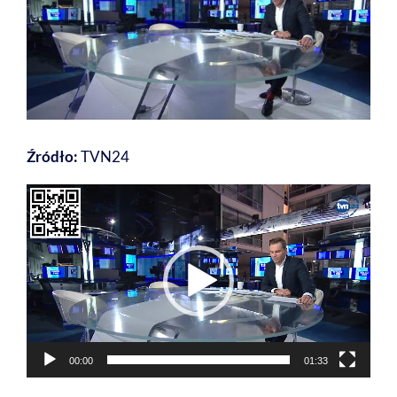
Źródło:
TVN24
Odtwarzacz
video
00:00
01:33