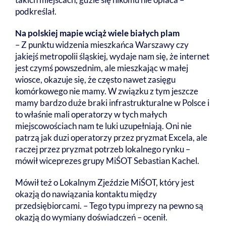
podkreślał.
Na polskiej mapie wciąż wiele białych plam
– Z punktu widzenia mieszkańca Warszawy czy
jakiejś metropolii śląskiej, wydaje nam się, że internet
jest czymś powszednim, ale mieszkając w małej
wiosce, okazuje się, że często nawet zasięgu
komórkowego nie mamy. W związku z tym jeszcze
mamy bardzo duże braki infrastrukturalne w Polsce i
to właśnie mali operatorzy w tych małych
miejscowościach nam te luki uzupełniają. Oni nie
patrzą jak duzi operatorzy przez pryzmat Excela, ale
raczej przez pryzmat potrzeb lokalnego rynku –
mówił wiceprezes grupy MiŚOT Sebastian Kachel.
Mówił też o Lokalnym Zjeździe MiŚOT, który jest
okazją do nawiązania kontaktu między
przedsiębiorcami. – Tego typu imprezy na pewno są
okazją do wymiany doświadczeń – ocenił.