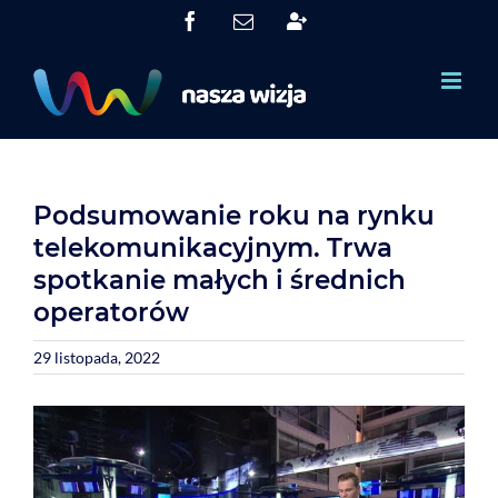
Skip
Facebook
Email
System
to
Obsługi
Partnerów
content
(SOP)
Podsumowanie roku na rynku
telekomunikacyjnym. Trwa
spotkanie małych i średnich
operatorów
29 listopada, 2022
View
Larger
Image