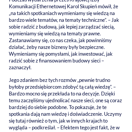
Komunikacji Ethernetowej Karol Skupień mówił, że
„na takich spotkaniach wymieniamy się wiedzą na
bardzo wiele tematów, na tematy techniczne”. – Jak
sobie radzić z budową, jak lepiej zarządzać siecią,
wymieniamy się wiedzą na tematy prawne.
Zastanawiamy się, co nas czeka, jak powinniśmy
działać, żeby nasze biznesy były bezpieczne.
Wymieniamy się pomysłami, jak inwestować, jak
radzić sobie z finansowaniem budowy sieci –
zaznaczył.
Jego zdaniem bez tych rozmów „pewnie trudno
byłoby przedsiębiorcom zdobyć tą całą wiedzę”. –
Bardzo mocno się przekłada to na decyzje. Dzięki
temu zaczęliśmy ujednolicać nasze sieci, one są coraz
bardziej do siebie podobne. To pokazuje, że te
spotkania dają nam wiedzę i doświadczenie. Uczymy
się tutaj również o tym, jak w innych krajach to
wygląda – podkreślał. – Efektem tego jest fakt, że w