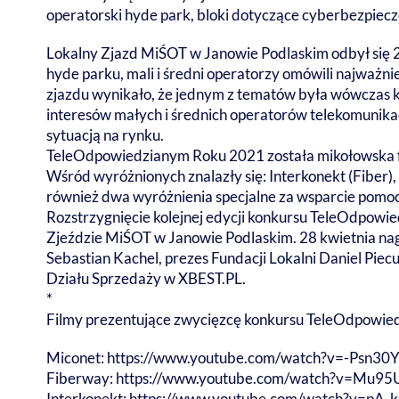
operatorski hyde park, bloki dotyczące cyberbezpiec
Lokalny Zjazd MiŚOT w Janowie Podlaskim odbył się 28
hyde parku, mali i średni operatorzy omówili najważn
zjazdu wynikało, że jednym z tematów była wówczas kon
interesów małych i średnich operatorów telekomunikacy
sytuacją na rynku.
TeleOdpowiedzianym Roku 2021 została mikołowska f
Wśród wyróżnionych znalazły się: Interkonekt (Fiber), 
również dwa wyróżnienia specjalne za wsparcie pomocy
Rozstrzygnięcie kolejnej edycji konkursu TeleOdpowie
Zjeździe MiŚOT w Janowie Podlaskim. 28 kwietnia nag
Sebastian Kachel, prezes Fundacji Lokalni Daniel Piec
Działu Sprzedaży w XBEST.PL.
*
Filmy prezentujące zwycięzcę konkursu TeleOdpowied
Miconet:
https://www.youtube.com/watch?v=-Psn3
Fiberway:
https://www.youtube.com/watch?v=Mu95
Interkonekt:
https://www.youtube.com/watch?v=pA-