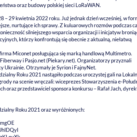
zeństwa oraz budowy polskiej sieci LoRaWAN.
 – 29 kwietnia 2022 roku. Już jednak dzień wcześniej, w for
iejsze, nurtujące ich sprawy. Z kuluarowych rozmów podczas c
ieczność silniejszego wsparcia organizacji i inicjatyw broni
jnych, którzy konfrontują się obecnie z aktualną, niełatwą
irma Miconet posługująca się marką handlową Multimetro.
Fiberway i Pasjo.net (Piekary.net). Organizatorzy przyznali
 Ukrainie. Otrzymały je Syrion i FajnyNet.
dzialny Roku 2021 nastąpiło podczas uroczystej gali na Loka
rody na scenie wręczali: wiceprezes Stowarzyszenia e-Połud
uch oraz przedstawiciel sponsora konkursu – Rafał Jach, dyrek
zialny Roku 2021 oraz wyróżnionych:
0YmgOE
UhIDQyI
kzKLnuXk