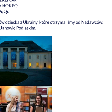
TRrIdOKPQ
yPqQo
mów dziecka z Ukrainy, które otrzymaliśmy od Nadawców:
w Janowie Podlaskim.