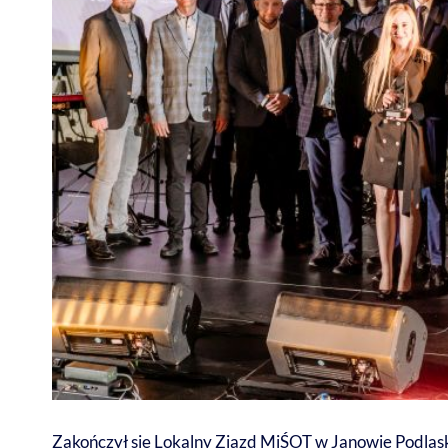
Zakończył się Lokalny Zjazd MiŚOT w Janowie Podla