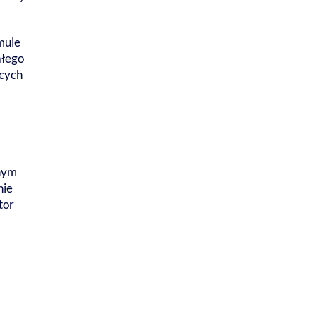
mule
ałego
ących
lnym
nie
tor