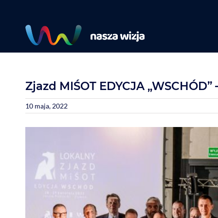
Skip
to
content
Zjazd MIŚOT EDYCJA „WSCHÓD” – 
10 maja, 2022
View
Larger
Image