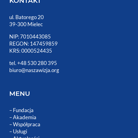
KONTAKT
ul. Batorego 20
39-300 Mielec
NIP: 7010443085
REGON: 147459859
KRS: 0000524435
tel. +48 530 280 395
biuro@naszawizja.org
MENU
–
Fundacja
–
Akademia
–
Współpraca
–
Usługi