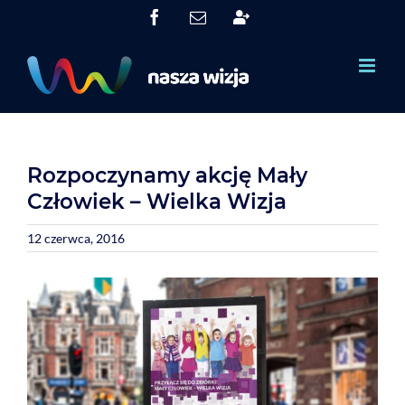
Skip
Facebook
Email
System
to
Obsługi
Partnerów
content
(SOP)
Rozpoczynamy akcję Mały
Człowiek – Wielka Wizja
12 czerwca, 2016
View
Larger
Image