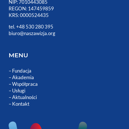
NIP: 7010443085
REGON: 147459859
KRS: 0000524435
tel. +48 530 280 395
biuro@naszawizja.org
MENU
–
Fundacja
–
Akademia
–
Współpraca
–
Usługi
–
Aktualności
–
Kontakt