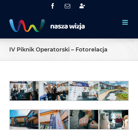
Skip
Facebook
Email
System
to
Obsługi
Partnerów
content
(SOP)
IV Piknik Operatorski – Fotorelacja