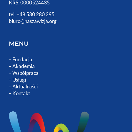
KRS: 0000524435
tel. +48 530 280 395
biuro@naszawizja.org
MENU
–
Fundacja
–
Akademia
–
Współpraca
–
Usługi
–
Aktualności
–
Kontakt