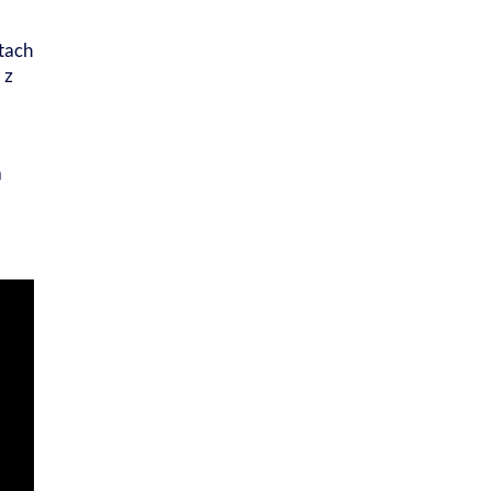
tach
 z
a