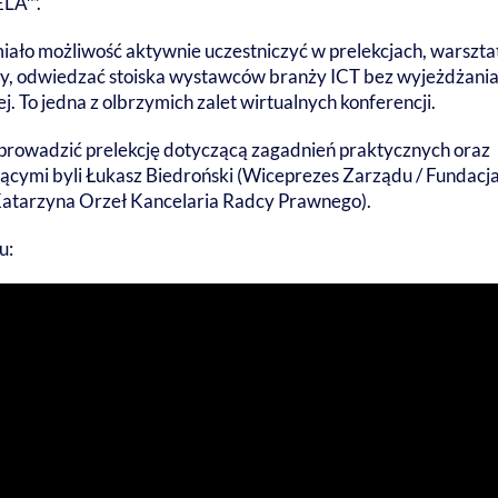
ELA™
.
iało możliwość aktywnie uczestniczyć w prelekcjach, warszta
wy, odwiedzać stoiska wystawców branży ICT bez wyjeżdżania
j. To jedna z olbrzymich zalet wirtualnych konferencji.
prowadzić prelekcję dotyczącą zagadnień praktycznych oraz
cymi byli Łukasz Biedroński (Wiceprezes Zarządu / Fundacj
Katarzyna Orzeł Kancelaria Radcy Prawnego).
u: