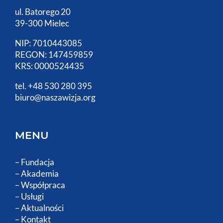
ul. Batorego 20
39-300 Mielec
NIP: 7010443085
REGON: 147459859
KRS: 0000524435
tel. +48 530 280 395
biuro@naszawizja.org
MENU
–
Fundacja
–
Akademia
–
Współpraca
–
Usługi
–
Aktualności
–
Kontakt