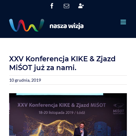
Skip
Facebook
Email
System
to
Obsługi
Partnerów
content
(SOP)
XXV Konferencja KIKE & Zjazd
MiŚOT już za nami.
10 grudnia, 2019
View
Larger
Image