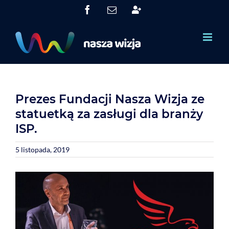
Skip
Facebook
Email
System
to
Obsługi
Partnerów
content
(SOP)
Prezes Fundacji Nasza Wizja ze
statuetką za zasługi dla branży
ISP.
5 listopada, 2019
View
Larger
Image