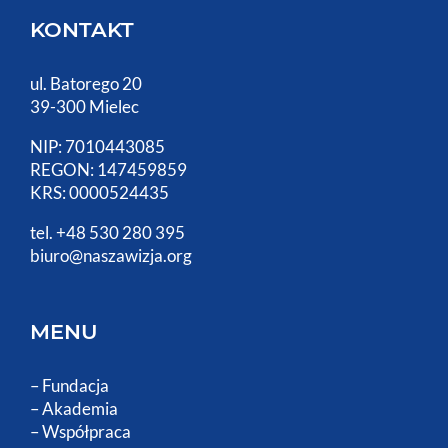
KONTAKT
ul. Batorego 20
39-300 Mielec
NIP: 7010443085
REGON: 147459859
KRS: 0000524435
tel. +48 530 280 395
biuro@naszawizja.org
MENU
–
Fundacja
–
Akademia
–
Współpraca