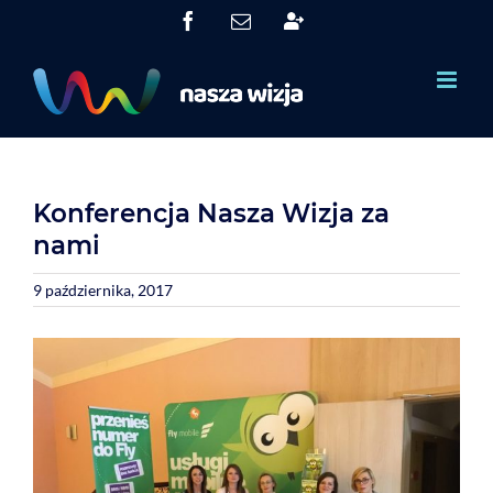
Skip
Facebook
Email
System
to
Obsługi
Partnerów
content
(SOP)
Konferencja Nasza Wizja za
nami
9 października, 2017
View
Larger
Image